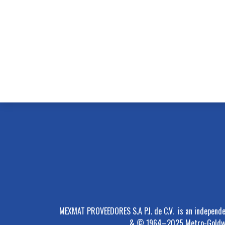
MEXMAT PROVEEDORES S.A P.I. de C.V. is an independen
& © 1964–2025 Metro-Goldwyn-