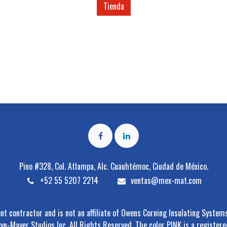
Tienda
Pino #328, Col. Atlampa, Alc. Cuauhtémoc, Ciudad de México.
+52 55 5207 2214
ventas@mex-mat.com
t contractor and is not an affiliate of Owens Corning Insulating System
Mayer Studios Inc. All Rights Reserved. The color PINK is a registere