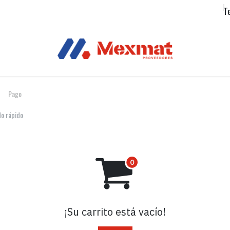
ento
Productos
T
Pago
o rápido
¡Su carrito está vacío!