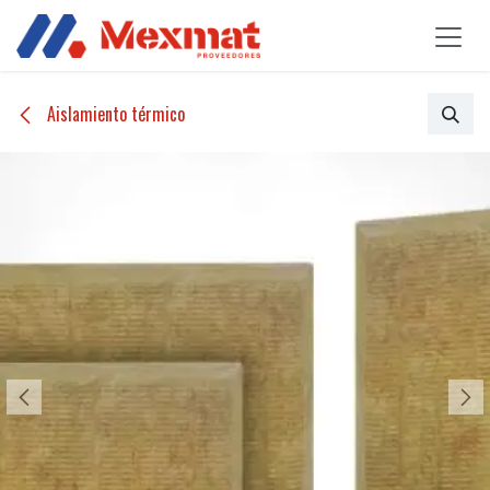
Ir al contenido
Aislamiento térmico